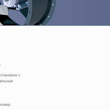
r
становки с
ральные
ионер