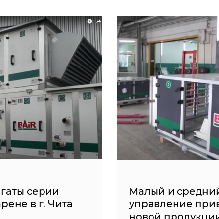
гаты серии
Малый и средний
рене в г. Чита
управление прив
новой продукци