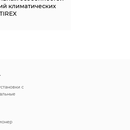
ий климатических
TIREX
r
становки с
ральные
ионер