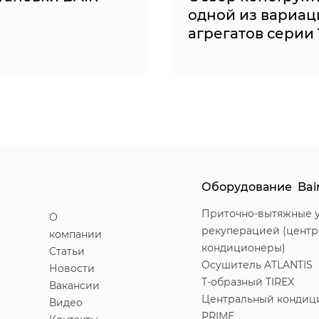
одной из вариац
агрегатов серии 
Оборудование Bai
Приточно-вытяжные у
О
рекуперацией (цент
компании
кондиционеры)
Статьи
Осушитель ATLANTIS
Новости
T-образный TIREX
Вакансии
Центральный кондиц
Видео
PRIME