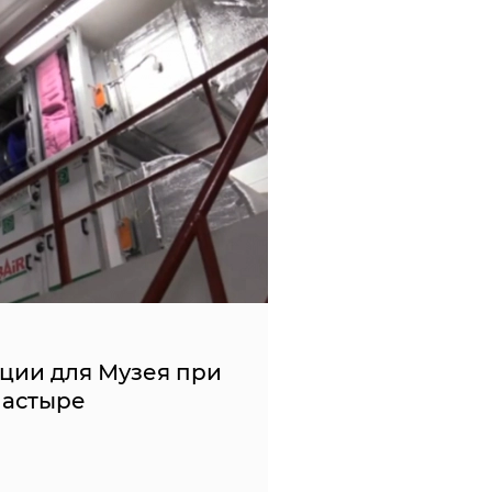
ции для Музея при
настыре